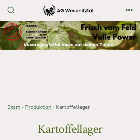
Zum
Inhalt
Suche
Me
ein-/ausblenden
springen
Start
»
Produktion
»
Kartoffellager
Kartoffellager